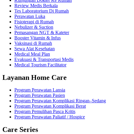
Kunjungan Dokter Ke Rumah
Review Medis Berkala
Tes Laboratorium Di Rumah
Perawatan Luka
Fisioterapi di Rumah
Nebulizer & Suction
Pemasangan NGT & Kateter
Booster Vitamin & Infus
Vaksinasi di Rumah
Sewa Alat Kesehatan
Medical Meal Plan
Evakuasi & Transportasi Medis
Medical Tourism Facilitator
Layanan Home Care
Program Perawatan Lansia
Program Perawatan Pasien
Program Perawatan Komplikasi Ringan–Sedang
Program Perawatan Komplikasi Berat
Program Pemulihan Pasca Kritis
Program Perawatan Paliatif / Hospice
Care Series