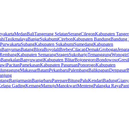
yakarta
Medan
Bali
Tangerang Selatan
Serang
Cilegon
Kabupaten Tanger
ahi
Tasikmalaya
Banjar
Sukabumi
Cirebon
Kabupaten Bandung
Bandung 
Purwakarta
Subang
Kabupaten Sukabumi
Sumedang
Kabupaten
a
Banyumas
Batang
Blora
Boyolali
Brebes
Cilacap
Demak
Grobogan
Jepara
Rembang
Kabupaten Semarang
Sragen
Sukoharjo
Temanggung
Wonogiri
o
Bangkalan
Banyuwangi
Kabupaten Blitar
Bojonegoro
Bondowoso
Gresi
awi
Pacitan
Pamekasan
Kabupaten Pasuruan
Ponorogo
Kabupaten
ulungagung
Makassar
Batam
Pekanbaru
Palembang
Balikpapan
Denpasar
B
anjung
ntang
Banjarmasin
Banjarbaru
Parepare
Bitung
Palu
Kendari
Badung
Giany
elapa Gading
Kemang
Mamuju
Manokwari
Menteng
Palangka Raya
Pant