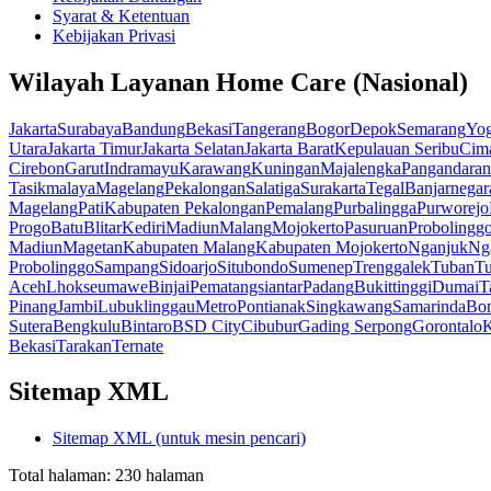
Syarat & Ketentuan
Kebijakan Privasi
Wilayah Layanan Home Care (Nasional)
Jakarta
Surabaya
Bandung
Bekasi
Tangerang
Bogor
Depok
Semarang
Yog
Utara
Jakarta Timur
Jakarta Selatan
Jakarta Barat
Kepulauan Seribu
Cim
Cirebon
Garut
Indramayu
Karawang
Kuningan
Majalengka
Pangandaran
Tasikmalaya
Magelang
Pekalongan
Salatiga
Surakarta
Tegal
Banjarnegar
Magelang
Pati
Kabupaten Pekalongan
Pemalang
Purbalingga
Purworejo
Progo
Batu
Blitar
Kediri
Madiun
Malang
Mojokerto
Pasuruan
Probolingg
Madiun
Magetan
Kabupaten Malang
Kabupaten Mojokerto
Nganjuk
Ng
Probolinggo
Sampang
Sidoarjo
Situbondo
Sumenep
Trenggalek
Tuban
T
Aceh
Lhokseumawe
Binjai
Pematangsiantar
Padang
Bukittinggi
Dumai
T
Pinang
Jambi
Lubuklinggau
Metro
Pontianak
Singkawang
Samarinda
Bo
Sutera
Bengkulu
Bintaro
BSD City
Cibubur
Gading Serpong
Gorontalo
K
Bekasi
Tarakan
Ternate
Sitemap XML
Sitemap XML (untuk mesin pencari)
Total halaman:
230
halaman