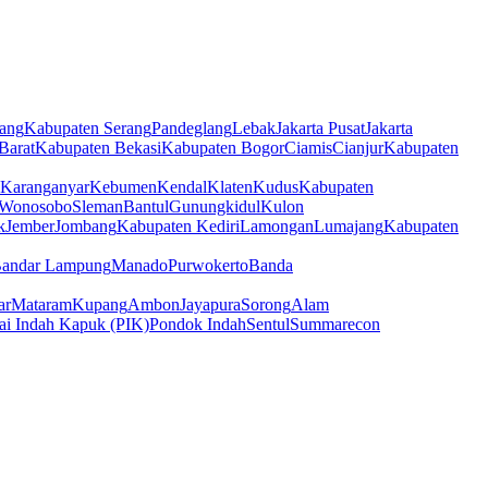
ang
Kabupaten Serang
Pandeglang
Lebak
Jakarta Pusat
Jakarta
Barat
Kabupaten Bekasi
Kabupaten Bogor
Ciamis
Cianjur
Kabupaten
Karanganyar
Kebumen
Kendal
Klaten
Kudus
Kabupaten
Wonosobo
Sleman
Bantul
Gunungkidul
Kulon
k
Jember
Jombang
Kabupaten Kediri
Lamongan
Lumajang
Kabupaten
andar Lampung
Manado
Purwokerto
Banda
ar
Mataram
Kupang
Ambon
Jayapura
Sorong
Alam
ai Indah Kapuk (PIK)
Pondok Indah
Sentul
Summarecon