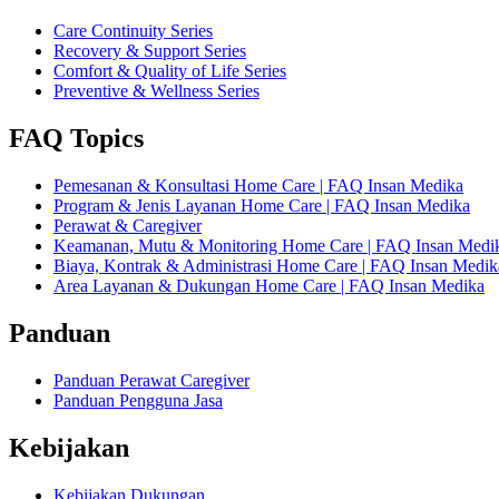
Care Continuity Series
Recovery & Support Series
Comfort & Quality of Life Series
Preventive & Wellness Series
FAQ Topics
Pemesanan & Konsultasi Home Care | FAQ Insan Medika
Program & Jenis Layanan Home Care | FAQ Insan Medika
Perawat & Caregiver
Keamanan, Mutu & Monitoring Home Care | FAQ Insan Medi
Biaya, Kontrak & Administrasi Home Care | FAQ Insan Medik
Area Layanan & Dukungan Home Care | FAQ Insan Medika
Panduan
Panduan Perawat Caregiver
Panduan Pengguna Jasa
Kebijakan
Kebijakan Dukungan