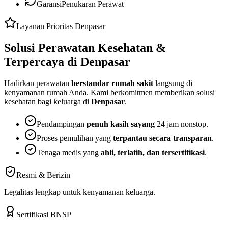
Garansi
Penukaran Perawat
Layanan Prioritas
Denpasar
Solusi Perawatan Kesehatan
&
Terpercaya
di
Denpasar
Hadirkan perawatan
berstandar rumah sakit
langsung di
kenyamanan rumah Anda. Kami berkomitmen memberikan solusi
kesehatan bagi keluarga di
Denpasar
.
Pendampingan
penuh kasih sayang
24 jam nonstop.
Proses pemulihan yang
terpantau secara transparan
.
Tenaga medis yang
ahli, terlatih, dan tersertifikasi
.
Resmi & Berizin
Legalitas lengkap untuk kenyamanan keluarga.
Sertifikasi BNSP