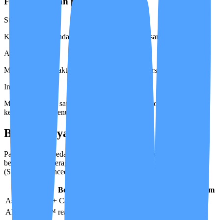
Fokus Layanan per Tingkat:
Standard
Kondisi stabil, pendampingan dan observasi dasar.
Advanced
Monitoring lebih aktif & pendampingan lebih terstruktur.
Intensive
Monitoring klinis sangat intensif untuk kondisi kompleks atau
ketergantungan penuh.
Benefit Layanan
Paket benefit dibedakan oleh pilihan layanan. Dalam satu pilihan,
benefit berlaku seragam untuk setiap tingkat perawatan
(Standard/Advanced/Intensive).
Benefit
Basic
Reguler
Premium
Asesmen awal + Care Plan
✓
✓
✓
Akses IMCIS™ real-time untuk keluarga
✓
✓
✓