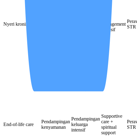
Pain
Monitoring
Observasi
Pera
Nyeri kronis berat
management
rutin
intensif
STR
intensif
Supportive
Pendampingan
Pendampingan
care +
Pera
End-of-life care
keluarga
kenyamanan
spiritual
STR
intensif
support