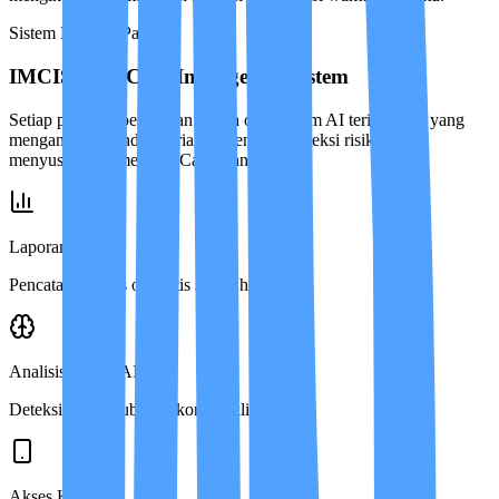
Sistem Proteksi Pasien
IMCIS™ — Care Intelligence System
Setiap program perawatan dijaga oleh sistem AI terintegrasi yang
menganalisis kondisi harian pasien, mendeteksi risiko, dan
menyusun rekomendasi Care Plan.
Laporan Harian
Pencatatan klinis otomatis setiap hari.
Analisis Risiko AI
Deteksi dini perubahan kondisi klinis.
Akses Keluarga