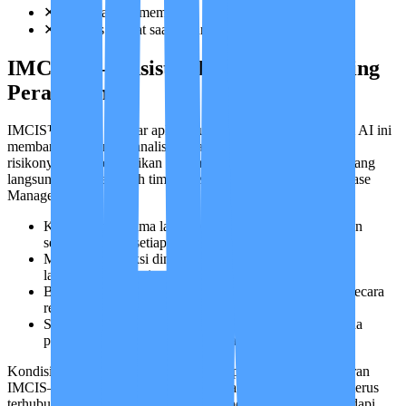
✕
Keluarga sulit memantau
✕
Respons lambat saat darurat
IMCIS™ — Asisten Pintar Pendamping
Perawatan
IMCIS™ bukan sekadar aplikasi untuk laporan biasa. Sistem AI ini
membantu kami menganalisis data harian pasien, memetakan
risikonya, lalu memberikan rekomendasi perawatan terbaik yang
langsung divalidasi oleh tim dokter (Medical Advisor) dan Case
Manager kami.
Keluarga menerima laporan kondisi dan aktivitas pasien
secara otomatis setiap harinya
Membantu deteksi dini perubahan kondisi agar dapat
langsung ditangani
Bapak/Ibu dapat memantau keadaan orang tersayang secara
real-time dari mana saja
Sistem otomatis memberikan peringatan darurat jika ada
perubahan kondisi yang mengkhawatirkan
Kondisi paliatif memang penuh ketidakpastian. Di sinilah peran
IMCIS—memastikan perawat, Case Manager, dan keluarga terus
terhubung, sehingga tidak ada momen berat yang harus dihadapi