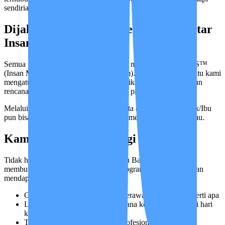
sendirian.
Dijalankan Langsung oleh Sistem Pintar
Insan Medika
Semua program kami kelola secara rapi menggunakan IMCIS™
(Insan Medika Care Intelligence System). Sistem ini membantu kami
mengatur semuanya—mulai dari pemeriksaan awal, menyusun
rencana, sampai mengevaluasi jalannya program.
Melalui sistem ini, semua tahapan terdata dengan baik. Bapak/Ibu
pun bisa merasa lega karena semuanya menjadi lebih terpantau.
Kami Juga Mendampingi Keluarga
Tidak hanya merawat pasien, kami tahu Bapak/Ibu juga
membutuhkan dukungan penuh. Di program ini, keluarga akan
mendapatkan:
Gambaran jelas mengenai alur perawatannya akan seperti apa
Laporan berkala tentang bagaimana kondisi pasien dari hari
ke hari
Teman diskusi yang jujur dan profesional saat harus