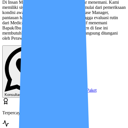
Di Insan Medika, kami hadir lebih dari sekadar menemani. Kami
memiliki sistem perawatan yang terstruktur—mulai dari pemeriksaan
kondisi awal, menyusun Care Plan bersama Case Manager,
pantauan harian melalui aplikasi IMCIS™, hingga evaluasi rutin
dari Medical Advisor. Semua tim bergerak aktif menemani
Bapak/Ibu setiap hari. Mengingat kondisi pasien di fase ini
membutuhkan perhatian khusus, program ini langsung ditangani
oleh Perawat bersertifikat (STR).
Lihat Harga & Paket
Konsultasi Gratis Sekarang
Terpercaya Sejak 2013