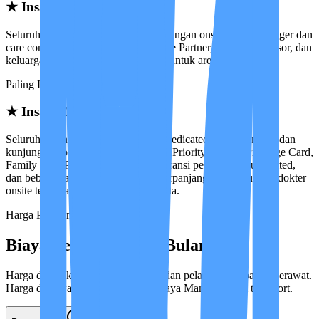
★
Insan Medika Reguler
Seluruh sistem Basic, ditambah kunjungan onsite Case Manager dan
care conference berkala bersama Care Partner, Medical Advisor, dan
keluarga. Kunjungan onsite tersedia untuk area DKI Jakarta.
Paling Lengkap
★
Insan Medika Premium
Seluruh layanan Reguler, ditambah dedicated Case Manager dan
kunjungan dokter onsite. Dilengkapi Priority Access, Privilege Card,
Family Care Plan, Welcome Gift, garansi penggantian unlimited,
dan bebas Biaya Manajemen saat perpanjangan. Kunjungan dokter
onsite tersedia untuk area DKI Jakarta.
Harga Program
Biaya Perawatan per Bulan
Harga dibedakan oleh pengalaman dan pelatihan tambahan perawat.
Harga di bawah belum termasuk Biaya Manajemen & transport.