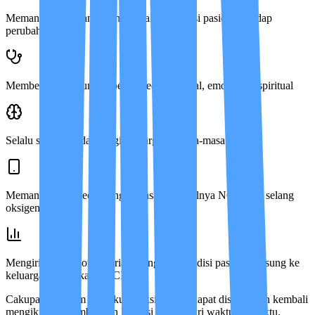
Memantau ketat tanda-tanda vital dan reaksi pasien terhadap
perubahan
Memberikan dukungan penuh secara mental, emosi, dan spiritual
Selalu sedia mendampingi keluarga di masa-masa berat
Memantau alat medis yang terpasang (misalnya NGT atau selang
oksigen)
Mengirimkan laporan harian mengenai kondisi pasien langsung ke
keluarga via aplikasi IMCIS™
Cakupan program ini cukup fleksibel dan dapat disesuaikan kembali
mengikuti perkembangan kondisi pasien dari waktu ke waktu.