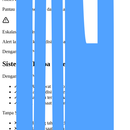
Pantau grafik kesehatan dari mana saja.
Eskalasi Otomatis
Alert langsung jika kondisi berubah.
Dengan IMCIS™
Sistem vs Tanpa Sistem
Dengan IMCIS™
✓
Dokter & perawat berkoordinasi cepat
✓
Perubahan kondisi terdeteksi sebelum kritis
✓
Keluarga selalu terinformasi
✓
Eskalasi cepat saat darurat
Tanpa Sistem
✕
Tidak ada yang tahu kondisi berubah
✕
Baru ketahuan saat sudah terlambat