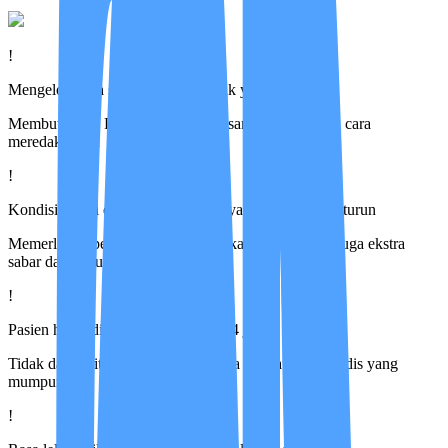
!
Mengelola rasa sakit dan gejala fisik yang rumit
Membutuhkan Perawat STR yang sangat memahami cara
meredakannya
!
Kondisi emosi dan spiritual pasien yang sedang naik-turun
Memerlukan perawat yang tidak sekadar ahli, tetapi juga ekstra
sabar dan penuh empati
!
Pasien harus dijaga penuh selama 24 jam
Tidak dapat ditinggal sendirian tanpa pengawasan medis yang
mumpuni
!