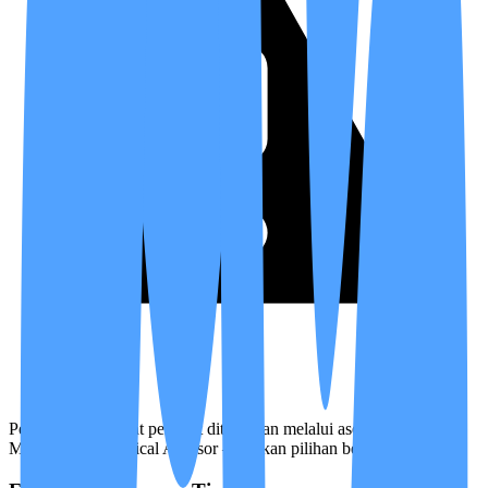
Penempatan tingkat perawat ditentukan melalui asesmen Case
Manager dan Medical Advisor — bukan pilihan bebas.