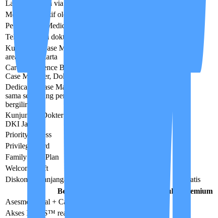
Laporan harian via IMCIS™
✓
✓
✓
Monitoring aktif oleh Case Manager
✓
✓
✓
Pengawasan Medical Advisor
✓
✓
✓
Telekonsultasi dokter via IMCIS™
✓
✓
✓
Kunjungan Case Manager Onsite
tersedia
—
✓
✓
area DKI Jakarta
Care Conference Berkala
Care Partner,
—
✓
✓
Case Manager, Dokter & Keluarga
Dedicated Case Manager
CM tetap yang
sama sepanjang perawatan — bukan tim
—
—
✓
bergilir
Kunjungan Dokter Onsite
tersedia area
—
—
✓
DKI Jakarta
Priority Access
—
—
✓
Privilege Card
—
—
✓
Family Care Plan
—
—
✓
Welcome Gift
—
—
✓
Diskon perpanjangan Biaya Manajemen
—
50%
Gratis
Benefit
Basic
Reguler
Premium
Asesmen awal + Care Plan
✓
✓
✓
Akses IMCIS™ real-time untuk keluarga
✓
✓
✓