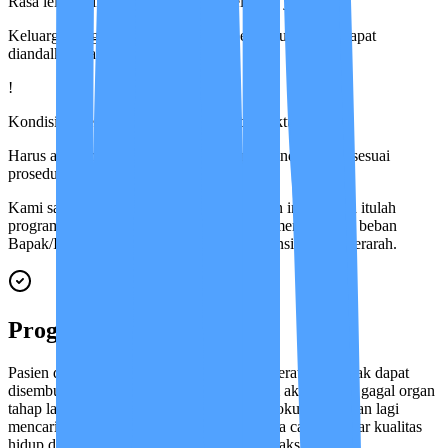
Rasa lelah fisik dan beban pikiran keluarga yang berat
Keluarga sangat membutuhkan tim pendukung yang dapat
diandalkan kapan pun
!
Kondisi pasien dapat berubah sewaktu-waktu
Harus ada tim yang responsif dan siap bertindak cepat sesuai
prosedur medis
Kami sangat memahami beratnya tantangan ini. Karena itulah
program kami didesain khusus agar dapat meringankan beban
Bapak/Ibu melalui pendampingan yang konsisten dan terarah.
Program Ini Untuk
Pasien dengan kondisi terminal, penyakit berat yang tidak dapat
disembuhkan secara medis, kanker stadium akhir, ALS, gagal organ
tahap lanjut, atau sejenisnya. Intinya, jika fokusnya bukan lagi
mencari kesembuhan, melainkan bagaimana caranya agar kualitas
hidup dan kenyamanan sehari-hari dapat maksimal.