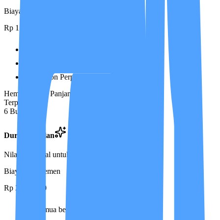
Biaya Manajemen
Rp 1.500.000
Semua benefit Durasi 1 Bulan
Gratis Antar Care Partner
Diskon Perpanjangan 50%
Hemat Jangka Panjang
Terpopuler
6 Bulan
Durasi
6 Bulan
Nilai maksimal untuk perlindungan penuh
Biaya Manajemen
Rp 2.000.000
Semua benefit Durasi 3 Bulan