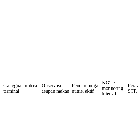
NGT /
Gangguan nutrisi
Observasi
Pendampingan
Pera
monitoring
terminal
asupan makan
nutrisi aktif
STR
intensif