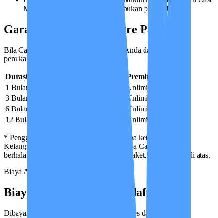
Manager & Medical Advisor — bukan pilihan bebas.
Garansi Penggantian Care Partner
Bila Care Partner dirasa kurang cocok, Anda dapat meminta
penukaran sesuai ketentuan berikut.
Durasi Layanan
Basic
Reguler
Premium
1 Bulan
Tidak ada
1×
Unlimited
3 Bulan
1×
2×
Unlimited
6 Bulan
3×
4×
Unlimited
12 Bulan
Unlimited
Unlimited
Unlimited
*
Penggantian atas permintaan klien karena ketidakcocokan.
Kelangsungan perawatan (penggantian bila Care Partner
berhalangan) tetap dijamin untuk semua paket, di luar kuota di atas.
Biaya Administrasi
Biaya Manajemen & Pendaftaran
Dibayarkan sekali di awal untuk memproses data base dan