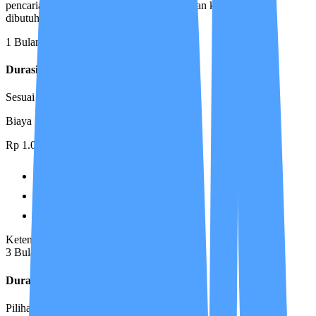
pencarian perawat yang paling sesuai dengan kriteria yang
dibutuhkan oleh keluarga pasien.
1 Bulan
Durasi
1 Bulan
Sesuai untuk kebutuhan jangka pendek
Biaya Manajemen
Rp 1.000.000
Asesmen Awal & Care Plan
Koordinasi Case Manager
Akses Aplikasi IMCIS™
Ketentuan Layanan
3 Bulan
Durasi
3 Bulan
Pilihan ideal dengan gratis antar