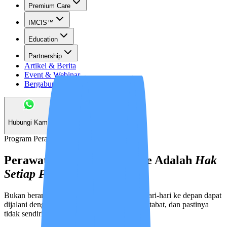
Premium Care
IMCIS™
Education
Partnership
Artikel & Berita
Event & Webinar
Bergabung Menjadi Mitra
Hubungi Kami
Program Perawatan Paliatif / Hospice
Perawatan paliatif / Hospice Adalah
Hak
Setiap Pasien
Bukan berarti menyerah, tetapi memastikan hari-hari ke depan dapat
dijalani dengan lebih nyaman, tenang, bermartabat, dan pastinya
tidak sendirian.