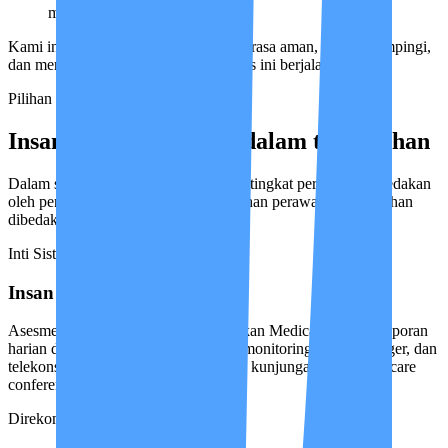
mengambil keputusan sulit
Kami ingin memastikan Bapak/Ibu merasa aman, terus didampingi,
dan memiliki rasa tenang selama proses ini berjalan.
Pilihan Layanan
Insan Medika tersedia dalam tiga pilihan
Dalam satu pilihan layanan, harga per tingkat perawatan dibedakan
oleh pengalaman dan pelatihan tambahan perawat. Antar-pilihan
dibedakan oleh paket benefit.
Inti Sistem perawatan penuh
Insan Medika Basic
Asesmen awal, Care Plan yang disahkan Medical Advisor, laporan
harian dan akses real-time IMCIS™, monitoring Case Manager, dan
telekonsultasi dokter. Belum termasuk kunjungan onsite dan care
conference berkala.
Direkomendasikan