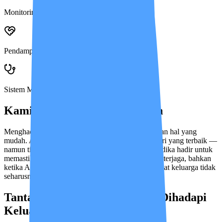
Monitoring Harian via IMCIS™
Pendampingan Live-in 24 Jam
Sistem Medical Advisor
Kami Mengerti Perasaan Anda
Menghadapi kondisi kesehatan orang terkasih bukan hal yang
mudah. Ada rasa khawatir, lelah, dan ingin memberi yang terbaik —
namun tidak selalu bisa hadir setiap saat. Insan Medika hadir untuk
memastikan keluarga Anda terawat, terpantau, dan terjaga, bahkan
ketika Anda tidak sedang di sisinya. Karena merawat keluarga tidak
seharusnya dijalani sendirian.
Tantangan yang Paling Sering Dihadapi
Keluarga