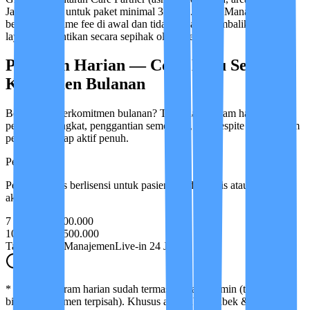
Jabodetabek) untuk paket minimal 3 bulan. Biaya Manajemen
bersifat one-time fee di awal dan tidak dapat dikembalikan apabila
layanan dihentikan secara sepihak oleh klien.
Program Harian — Coba Dulu Sebelum
Komitmen Bulanan
Belum siap berkomitmen bulanan? Tersedia program harian untuk
perawatan singkat, penggantian sementara, atau respite care. Sistem
perawatan tetap aktif penuh.
Perawat STR
Perawat klinis berlisensi untuk pasien kondisi kritis atau alat medis
aktif.
7 Hari
Rp 6.000.000
10 Hari
Rp 8.500.000
Tanpa Biaya Manajemen
Live-in 24 Jam
* Harga program harian sudah termasuk biaya admin (tidak ada
biaya manajemen terpisah). Khusus area Jabodetabek & Bandung.