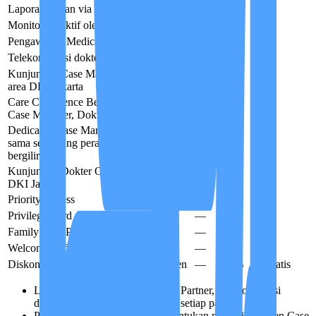
Laporan harian via IMCIS™
✓
✓
✓
Monitoring aktif oleh Case Manager
✓
✓
✓
Pengawasan Medical Advisor
✓
✓
✓
Telekonsultasi dokter via IMCIS™
✓
✓
✓
Kunjungan Case Manager Onsite
tersedia
—
✓
✓
area DKI Jakarta
Care Conference Berkala
Care Partner,
—
✓
✓
Case Manager, Dokter & Keluarga
Dedicated Case Manager
CM tetap yang
sama sepanjang perawatan — bukan tim
—
—
✓
bergilir
Kunjungan Dokter Onsite
tersedia area
—
—
✓
DKI Jakarta
Priority Access
—
—
✓
Privilege Card
—
—
✓
Family Care Plan
—
—
✓
Welcome Gift
—
—
✓
Diskon perpanjangan Biaya Manajemen
—
50%
Gratis
Live-in 24 jam, kontinuitas Care Partner, dan konsultasi
dokter via IMCIS™ termasuk di setiap paket.
Penempatan tingkat perawat ditentukan melalui asesmen Case