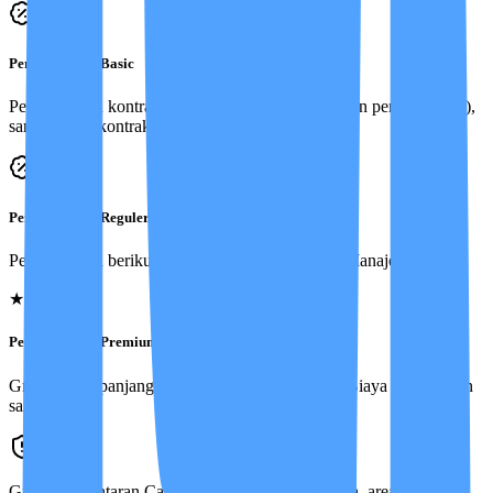
Perpanjangan Basic
Perpanjangan kontrak dikenakan Biaya Manajemen penuh (100%),
sama seperti kontrak awal.
Perpanjangan Reguler
Perpanjangan berikutnya hanya 50% dari Biaya Manajemen awal.
★
Perpanjangan Premium
Gratis — perpanjangan kontrak tidak dikenakan Biaya Manajemen
sama sekali.
Gratis pengantaran Care Partner (asrama ke rumah, area