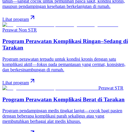
tahun—sangat cocok untuk pemulihan pasca sakit, kondisi kronis,
maupun pendampingan kesehatan berkelanjutan di rumah.
Lihat program
Perawat Non STR
Program Perawatan Komplikasi Ringan–Sedang
di
Tarakan
Program perawatan terpadu untuk kondisi kronis dengan satu
komplikasi aktif—fokus pada pemantauan yang cermat, konsisten,
dan berkesinambungan di rumah.
Lihat program
Perawat STR
Program Perawatan Komplikasi Berat
di
Tarakan
Program pendampingan medis tingkat lanjut—cocok bagi pasien
dengan beberapa komplikasi parah sekaligus atau yang
membutuhkan berbagai alat medis khusus.