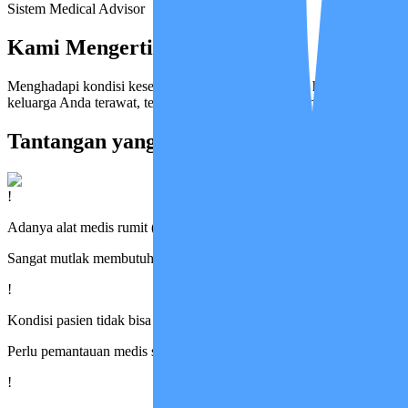
Sistem Medical Advisor
Kami Mengerti Perasaan Anda
Menghadapi kondisi kesehatan orang terkasih bukan hal yang mudah. A
keluarga Anda terawat, terpantau, dan terjaga, bahkan ketika Anda tid
Tantangan yang Paling Sering Dihadapi K
!
Adanya alat medis rumit (seperti NGT, selang kateter, suction, trache
Sangat mutlak membutuhkan perawat bersertifikasi STR yang andal
!
Kondisi pasien tidak bisa ditebak dan rawan memburuk mendadak
Perlu pemantauan medis super ketat dan sistem siaga darurat
!