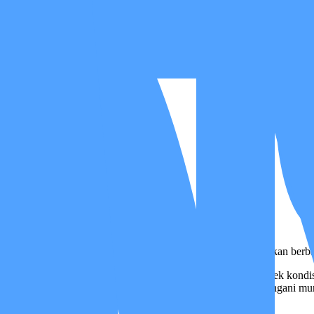
ukan
Sistem yang Kuat
n beberapa komplikasi parah sekaligus atau yang membutuhkan berbag
. Kami memegang sistem pendampingan yang utuh—mulai dari cek kondi
Medical Advisor). Pada fase seberat ini, semua program ditangani murn