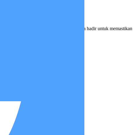
k selalu bisa hadir setiap saat. Insan Medika hadir untuk memastikan
i sendirian.