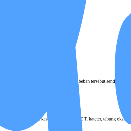
cang agar keluarga tidak harus memikul beban tersebut sendirian.
bergantung pada alat kesehatan penting (NGT, kateter, tabung oksigen,
as murni.