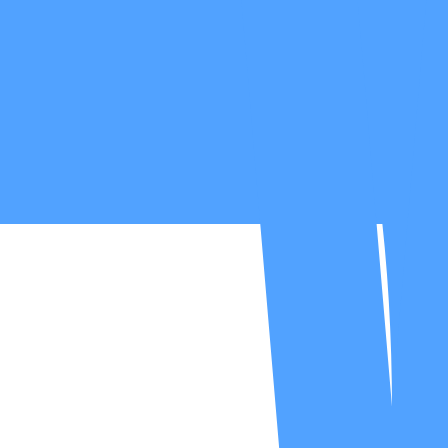
nganalisis kondisi harian pasien, mendeteksi risiko, dan menyusun reko