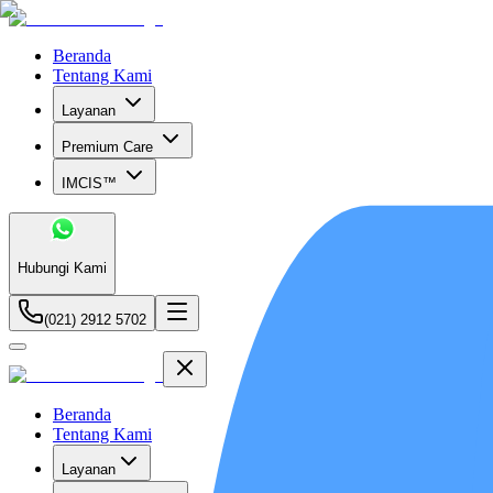
Beranda
Tentang Kami
Layanan
Premium Care
IMCIS™
Hubungi Kami
(021) 2912 5702
Beranda
Tentang Kami
Layanan