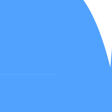
ing
ar
infeksi
 fungsi tubuh
likasi IMCIS™
kan oleh tim dokter kami dari waktu ke waktu.