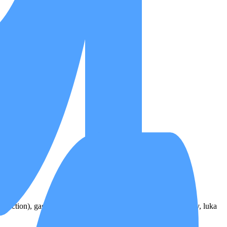
 suction), gagal jantung bawaan berat, penderita tracheostomy, luka