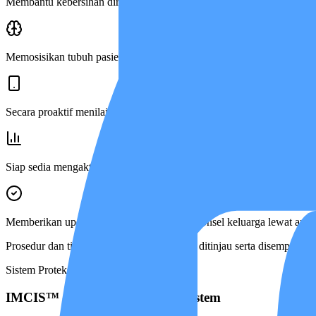
Membantu kebersihan diri total untuk pasien yang sepenuhnya berbar
Memosisikan tubuh pasien secara berkala agar sirkulasi darahnya lanc
Secara proaktif menilai dan mencegah risiko penyumbatan napas atau 
Siap sedia mengaktifkan langkah darurat jika terlihat tanda penurunan
Memberikan update real-time langsung ke ponsel keluarga lewat ap
Prosedur dan tindakan medis ini akan terus ditinjau serta disempurna
Sistem Proteksi Pasien
IMCIS™ — Care Intelligence System