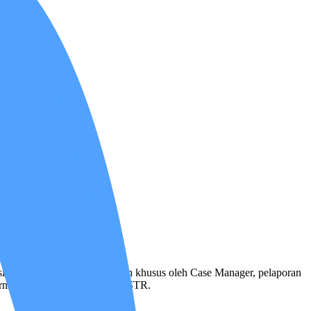
ai alat medis khusus.
si awal, penyusunan Care Plan khusus oleh Case Manager, pelaporan
i oleh Perawat bersertifikat STR.