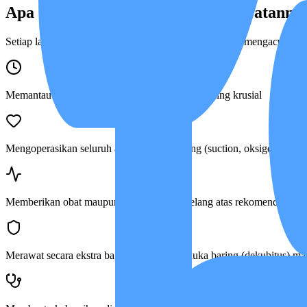
Apa Saja Cakupan Program Perawatanny
Setiap langkah perawatan ini dijalankan secara disiplin mengacu pa
Memantau tanda-tanda vital dan fungsi organ paling krusial
Mengoperasikan seluruh alat medis terpasang (suction, oksigen, NGT,
Memberikan obat maupun nutrisi melalui selang atas rekomendasi dok
Merawat secara ekstra bagi pasien dengan luka baring (dekubitus) ma