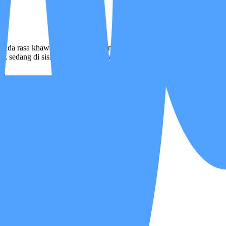
da rasa khawatir, lelah, dan ingin memberi yang terbaik — namun tida
ak sedang di sisinya. Karena merawat keluarga tidak seharusnya dijalan
eluarga
ostomy)