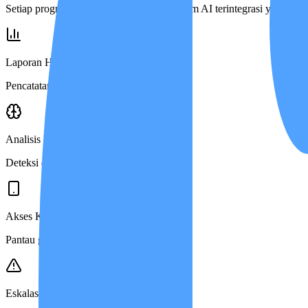
Setiap program perawatan dijaga oleh sistem AI terintegrasi yang me
Laporan Harian
Pencatatan klinis otomatis setiap hari.
Analisis Risiko AI
Deteksi dini perubahan kondisi klinis.
Akses Keluarga
Pantau grafik kesehatan dari mana saja.
Eskalasi Otomatis