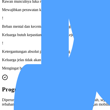
Rawan munculnya luka rebahan (dekubitus) karena terus berbaring
Mewajibkan perawatan kulit dan tubuh yang sangat telaten
!
Beban mental dan kecemasan keluarga yang begitu besar
Keluarga butuh kepastian, sandaran, serta kejelasan medis harian
!
Ketergantungan absolut pada bantuan orang lain 24 jam
Keluarga jelas tidak akan sanggup menanganinya sendirian
Mengingat beratnya masa-masa ini, kami membangun sistem yang diran
Program Ini Untuk
Diperuntukkan khusus bagi pasien dengan komorbiditas parah, seperti 
rebahan parah (dekubitus), dan pasien dengan ketergantungan mobilit