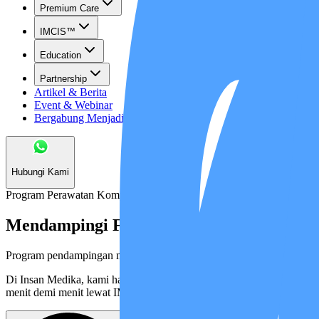
Premium Care
IMCIS™
Education
Partnership
Artikel & Berita
Event & Webinar
Bergabung Menjadi Mitra
Hubungi Kami
Program Perawatan Komplikasi Berat
Mendampingi Fase Paling Berat Memerl
Program pendampingan medis tingkat lanjut—cocok bagi pasien denga
Di Insan Medika, kami hadir jauh lebih dari sekadar perawat biasa
menit demi menit lewat IMCIS™, hingga pengawasan dari tim dokter (