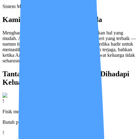
Sistem Medical Advisor
Kami Mengerti Perasaan Anda
Menghadapi kondisi kesehatan orang terkasih bukan hal yang
mudah. Ada rasa khawatir, lelah, dan ingin memberi yang terbaik —
namun tidak selalu bisa hadir setiap saat. Insan Medika hadir untuk
memastikan keluarga Anda terawat, terpantau, dan terjaga, bahkan
ketika Anda tidak sedang di sisinya. Karena merawat keluarga tidak
seharusnya dijalani sendirian.
Tantangan yang Paling Sering Dihadapi
Keluarga
!
Fisik melemah pasca sakit
Butuh pendampingan ekstra untuk pemulihan
!