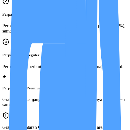
Perpanjangan Basic
Perpanjangan kontrak dikenakan Biaya Manajemen penuh (100%),
sama seperti kontrak awal.
Perpanjangan Reguler
Perpanjangan berikutnya hanya 50% dari Biaya Manajemen awal.
★
Perpanjangan Premium
Gratis — perpanjangan kontrak tidak dikenakan Biaya Manajemen
sama sekali.
Gratis pengantaran Care Partner (asrama ke rumah, area