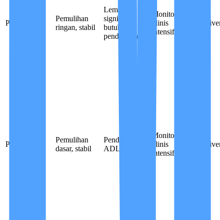
Lemah
Monitoring
Pemulihan
signifikan,
Pasca DBD
klinis
Caregive
ringan, stabil
butuh
intensif
pendampingan
Monitoring
Pemulihan
Pendampingan
Pasca tifus
klinis
Caregive
dasar, stabil
ADL penuh
intensif