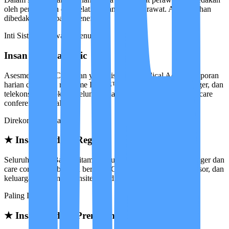
oleh pengalaman dan pelatihan tambahan perawat. Antar-pilihan
dibedakan oleh paket benefit.
Inti Sistem perawatan penuh
Insan Medika Basic
Asesmen awal, Care Plan yang disahkan Medical Advisor, laporan
harian dan akses real-time IMCIS™, monitoring Case Manager, dan
telekonsultasi dokter. Belum termasuk kunjungan onsite dan care
conference berkala.
Direkomendasikan
★
Insan Medika Reguler
Seluruh sistem Basic, ditambah kunjungan onsite Case Manager dan
care conference berkala bersama Care Partner, Medical Advisor, dan
keluarga. Kunjungan onsite tersedia untuk area DKI Jakarta.
Paling Lengkap
★
Insan Medika Premium