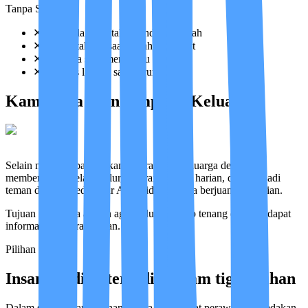
Tanpa Sistem
✕
Tidak ada yang tahu kondisi berubah
✕
Baru ketahuan saat sudah terlambat
✕
Keluarga sulit memantau
✕
Respons lambat saat darurat
Kami Juga Mendampingi Keluarga
Selain merawat pasien, kami merangkul keluarga dengan
memberikan kejelasan alur, laporan kondisi harian, dan menjadi
teman diskusi medis agar Anda tidak merasa berjuang sendirian.
Tujuan utamanya adalah agar keluarga tetap tenang dan mendapat
informasi yang transparan.
Pilihan Layanan
Insan Medika tersedia dalam tiga pilihan
Dalam satu pilihan layanan, harga per tingkat perawatan dibedakan