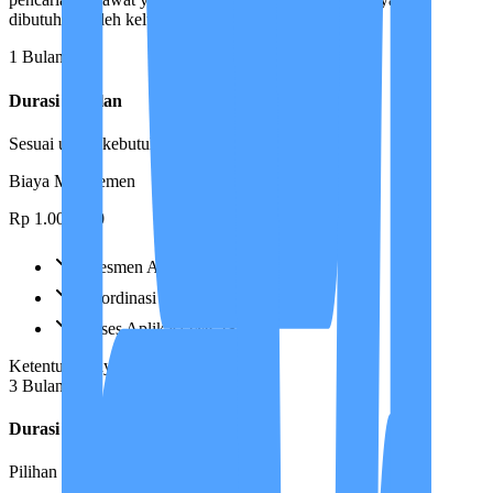
dibutuhkan oleh keluarga pasien.
1 Bulan
Durasi
1 Bulan
Sesuai untuk kebutuhan jangka pendek
Biaya Manajemen
Rp 1.000.000
Asesmen Awal & Care Plan
Koordinasi Case Manager
Akses Aplikasi IMCIS™
Ketentuan Layanan
3 Bulan
Durasi
3 Bulan
Pilihan ideal dengan gratis antar