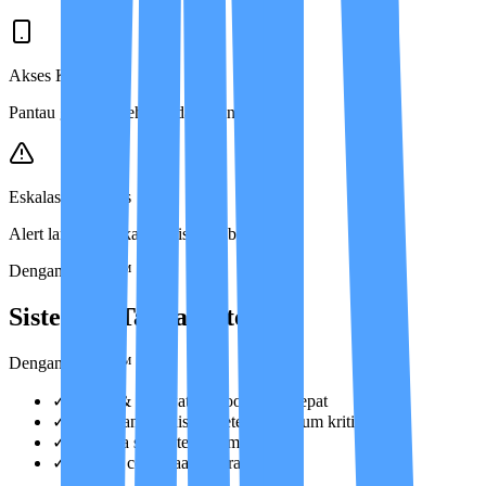
Akses Keluarga
Pantau grafik kesehatan dari mana saja.
Eskalasi Otomatis
Alert langsung jika kondisi berubah.
Dengan IMCIS™
Sistem vs Tanpa Sistem
Dengan IMCIS™
✓
Dokter & perawat berkoordinasi cepat
✓
Perubahan kondisi terdeteksi sebelum kritis
✓
Keluarga selalu terinformasi
✓
Eskalasi cepat saat darurat