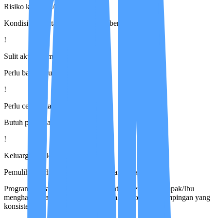
Risiko kambuh / komplikasi
Kondisi kesehatan wajib dipantau berkelanjutan
!
Sulit aktivitas mandiri
Perlu bantuan untuk rutinitas dasar
!
Perlu cek tanda vital
Butuh pemantauan medis terukur
!
Keluarga sibuk
Pemulihan terhambat tanpa sistem yang jelas
Program ini kami rancang khusus untuk membantu Bapak/Ibu
menghadapi tantangan tersebut, melalui sistem pendampingan yang
konsisten dan terarah.