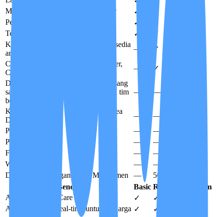
✓
✓
✓
Monitoring aktif oleh Case Manager
✓
✓
✓
Pengawasan Medical Advisor
✓
✓
✓
Telekonsultasi dokter via IMCIS™
✓
✓
✓
Kunjungan Case Manager Onsite
tersedia
—
✓
✓
area DKI Jakarta
Care Conference Berkala
Care Partner,
—
✓
✓
Case Manager, Dokter & Keluarga
Dedicated Case Manager
CM tetap yang
sama sepanjang perawatan — bukan tim
—
—
✓
bergilir
Kunjungan Dokter Onsite
tersedia area
—
—
✓
DKI Jakarta
Priority Access
—
—
✓
Privilege Card
—
—
✓
Family Care Plan
—
—
✓
Welcome Gift
—
—
✓
Diskon perpanjangan Biaya Manajemen
—
50%
Gratis
Benefit
Basic
Reguler
Premium
Asesmen awal + Care Plan
✓
✓
✓
Akses IMCIS™ real-time untuk keluarga
✓
✓
✓