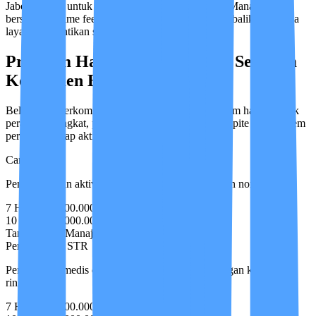
Jabodetabek) untuk paket minimal 3 bulan. Biaya Manajemen
bersifat one-time fee di awal dan tidak dapat dikembalikan apabila
layanan dihentikan secara sepihak oleh klien.
Program Harian — Coba Dulu Sebelum
Komitmen Bulanan
Belum siap berkomitmen bulanan? Tersedia program harian untuk
perawatan singkat, penggantian sementara, atau respite care. Sistem
perawatan tetap aktif penuh.
Caregiver
Pendampingan aktivitas harian (ADL) & perawatan non-klinis.
7 Hari
Rp 3.000.000
10 Hari
Rp 4.000.000
Tanpa Biaya Manajemen
Live-in 24 Jam
Perawat Non STR
Pemantauan medis dasar–menengah & pasien dengan komplikasi
ringan.
7 Hari
Rp 5.000.000