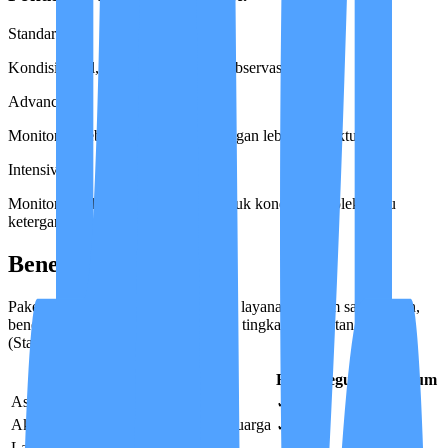
Standard
Kondisi stabil, pendampingan dan observasi dasar.
Advanced
Monitoring lebih aktif & pendampingan lebih terstruktur.
Intensive
Monitoring klinis sangat intensif untuk kondisi kompleks atau
ketergantungan penuh.
Benefit Layanan
Paket benefit dibedakan oleh pilihan layanan. Dalam satu pilihan,
benefit berlaku seragam untuk setiap tingkat perawatan
(Standard/Advanced/Intensive).
Benefit
Basic
Reguler
Premium
Asesmen awal + Care Plan
✓
✓
✓
Akses IMCIS™ real-time untuk keluarga
✓
✓
✓
Laporan harian via IMCIS™