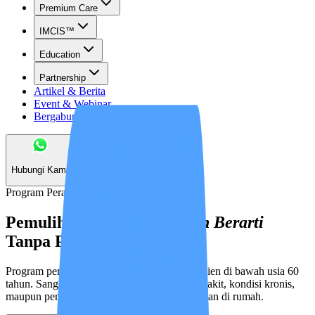
Premium Care
IMCIS™
Education
Partnership
Artikel & Berita
Event & Webinar
Bergabung Menjadi Mitra
Hubungi Kami
Program Perawatan Pasien
Pemulihan di Rumah
Bukan Berarti
Tanpa Pengawasan
Program perawatan terpadu khusus untuk pasien di bawah usia 60
tahun. Sangat cocok untuk pemulihan pasca sakit, kondisi kronis,
maupun pendampingan kesehatan berkelanjutan di rumah.