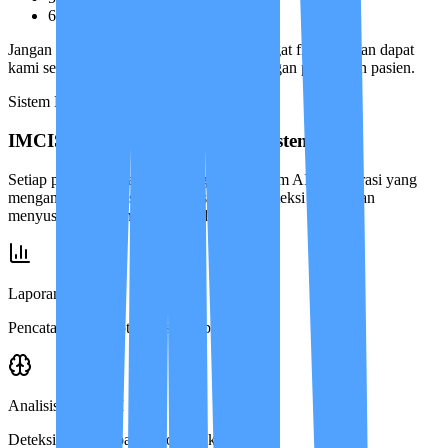
6
Rawat luka dasar (jika ada)
Jangan khawatir, cakupan program ini sangat fleksibel dan dapat
kami sesuaikan seiring dengan perkembangan pemulihan pasien.
Sistem Proteksi Pasien
IMCIS™ — Care Intelligence System
Setiap program perawatan dijaga oleh sistem AI terintegrasi yang
menganalisis kondisi harian pasien, mendeteksi risiko, dan
menyusun rekomendasi Care Plan.
Laporan Harian
Pencatatan klinis otomatis setiap hari.
Analisis Risiko AI
Deteksi dini perubahan kondisi klinis.