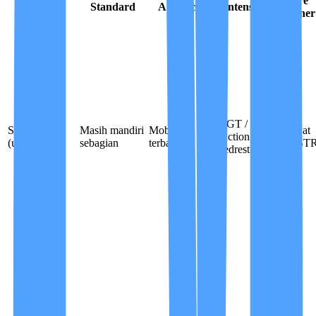
Kondisi /
Care
Standard
Advanced
Intensive
Penyakit
Partner
NGT /
Stroke stabil
Masih mandiri
Mobilitas
Perawat
suction /
(usia <60 th)
sebagian
terbatas
Non ST
bedrest total