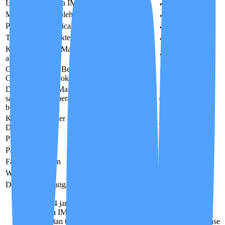
Laporan harian via IMCIS™
✓
✓
✓
Monitoring aktif oleh Case Manager
✓
✓
✓
Pengawasan Medical Advisor
✓
✓
✓
Telekonsultasi dokter via IMCIS™
✓
✓
✓
Kunjungan Case Manager Onsite
tersedia
—
✓
✓
area DKI Jakarta
Care Conference Berkala
Care Partner,
—
✓
✓
Case Manager, Dokter & Keluarga
Dedicated Case Manager
CM tetap yang
sama sepanjang perawatan — bukan tim
—
—
✓
bergilir
Kunjungan Dokter Onsite
tersedia area
—
—
✓
DKI Jakarta
Priority Access
—
—
✓
Privilege Card
—
—
✓
Family Care Plan
—
—
✓
Welcome Gift
—
—
✓
Diskon perpanjangan Biaya Manajemen
—
50%
Gratis
Live-in 24 jam, kontinuitas Care Partner, dan konsultasi
dokter via IMCIS™ termasuk di setiap paket.
Penempatan tingkat perawat ditentukan melalui asesmen Case