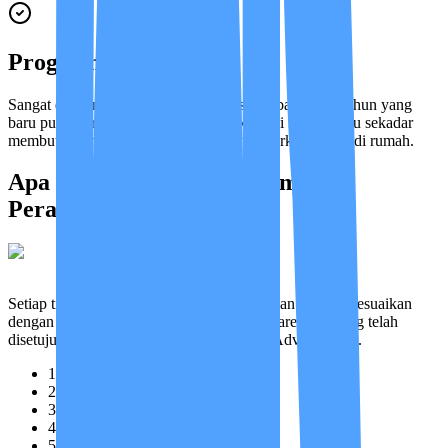
Program Ini Untuk
Sangat disarankan untuk pasien berusia di bawah 60 tahun yang
baru pulih dari sakit akut, mengidap kondisi kronis, atau sekadar
membutuhkan pendampingan kesehatan berkelanjutan di rumah.
Apa Saja Cakupan Program
Perawatannya?
Setiap tindakan perawatan yang kami berikan selalu disesuaikan
dengan kondisi pasien terkini, mengikuti Care Plan yang telah
disetujui oleh Case Manager dan Medical Advisor kami.
1
Mendampingi aktivitas harian
2
Cek tanda vital setiap hari
3
Bantu kebersihan & personal
4
Jaga asupan nutrisi
5
Latih pergerakan fisik