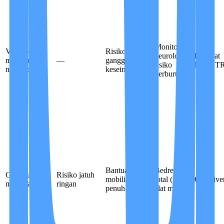
Monitoring
Vertigo +
Risiko jatuh +
neurologis /
Perawat
monitoring
—
gangguan
risiko
Non ST
neurologis
keseimbangan
perburukan
Bantuan
Bedrest
Gangguan
Risiko jatuh
mobilisasi
total (tanpa
Caregive
mobilitas
ringan
penuh
alat medis)