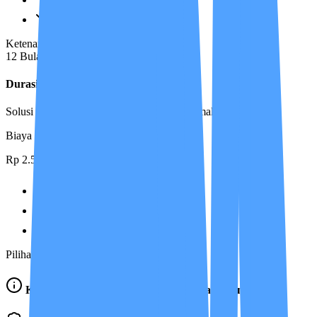
Prioritas Kontinuitas Layanan
Ketenangan Keluarga Terjamin
12 Bulan
Durasi
12 Bulan
Solusi jangka panjang, perlindungan maksimal
Biaya Manajemen
Rp 2.500.000
Semua benefit Durasi 6 Bulan
Gratis Antar Care Partner
Prioritas Layanan Utama / VIP
Pilihan Jangka Panjang Terbaik
Ketentuan Biaya Manajemen & Pengantaran