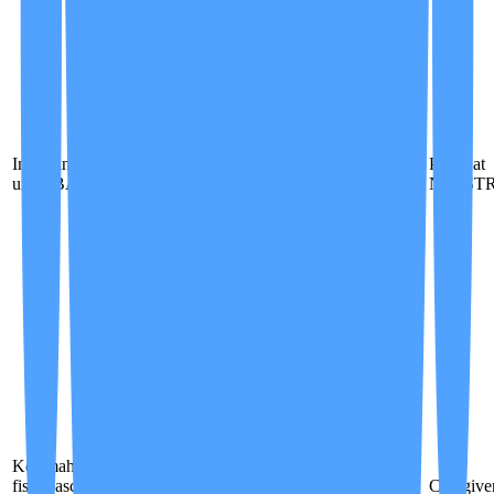
Kateter /
Inkontinensia
monitoring
Perawat
Bantuan dasar
Bantuan rutin
urin / BAB
risiko
Non ST
infeksi
Kelemahan
Monitoring
Pendampingan
Pendampingan
fisik pasca
klinis
Caregive