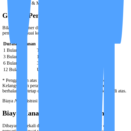
Manager & Medical Advisor — bukan pilihan bebas.
Garansi Penggantian Care Partner
Bila Care Partner dirasa kurang cocok, Anda dapat meminta
penukaran sesuai ketentuan berikut.
Durasi Layanan
Basic
Reguler
Premium
1 Bulan
Tidak ada
1×
Unlimited
3 Bulan
1×
2×
Unlimited
6 Bulan
3×
4×
Unlimited
12 Bulan
Unlimited
Unlimited
Unlimited
*
Penggantian atas permintaan klien karena ketidakcocokan.
Kelangsungan perawatan (penggantian bila Care Partner
berhalangan) tetap dijamin untuk semua paket, di luar kuota di atas.
Biaya Administrasi
Biaya Manajemen & Pendaftaran
Dibayarkan sekali di awal untuk memproses data base dan
pencarian perawat yang paling sesuai dengan kriteria yang