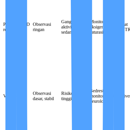
Gangguan
Monitoring
Pasca COVID
Observasi
Perawat
aktivitas
oksigen /
recovery
ringan
Non ST
sedang
saturasi
Bedrest /
Observasi
Risiko jatuh
Vertigo
monitoring
Caregive
dasar, stabil
tinggi
neurologis