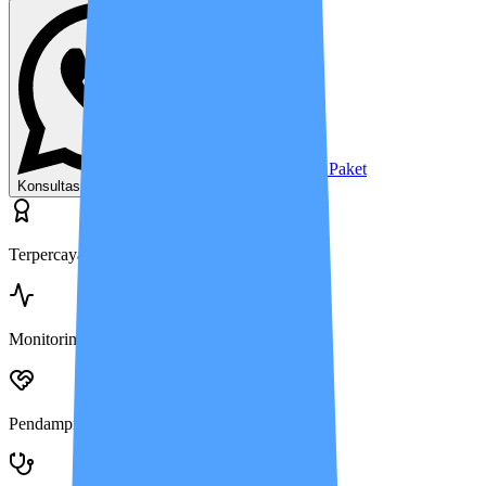
Lihat Harga & Paket
Konsultasi Gratis Sekarang
Terpercaya Sejak 2013
Monitoring Harian via IMCIS™
Pendampingan Live-in 24 Jam