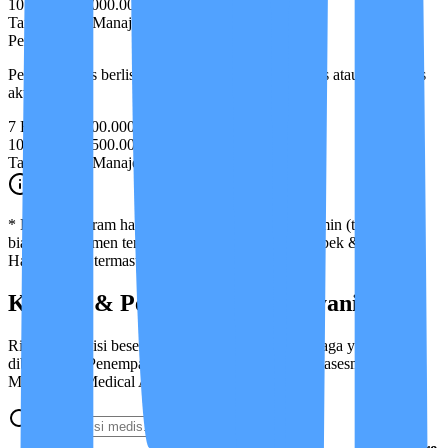
10 Hari
Rp 7.000.000
Tanpa Biaya Manajemen
Live-in 24 Jam
Perawat STR
Perawat klinis berlisensi untuk pasien kondisi kritis atau alat medis
aktif.
7 Hari
Rp 6.000.000
10 Hari
Rp 8.500.000
Tanpa Biaya Manajemen
Live-in 24 Jam
* Harga program harian sudah termasuk biaya admin (tidak ada
biaya manajemen terpisah). Khusus area Jabodetabek & Bandung.
Harga belum termasuk transport.
Kondisi & Penyakit yang Dilayani
Rincian kondisi beserta tingkat perawatan dan tenaga yang
dibutuhkan. Penempatan akhir ditentukan melalui asesmen Case
Manager & Medical Advisor.