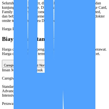
Seluruh layanan Reguler, ditambah dedicated Case Manager dan
kunjungan dokter onsite. Dilengkapi Priority Access, Privilege Card,
Family Care Plan, Welcome Gift, garansi penggantian unlimited,
dan bebas Biaya Manajemen saat perpanjangan. Kunjungan dokter
onsite tersedia untuk area DKI Jakarta.
Harga Program
Biaya Perawatan per Bulan
Harga dibedakan oleh pengalaman dan pelatihan tambahan perawat.
Harga di bawah belum termasuk Biaya Manajemen & transport.
Caregiver
Perawat Non STR
Perawat STR
Insan Medika Basic
Masuk
Caregiver
Standard
Rp 5.000.000
Advanced
Rp 6.000.000
Intensive
Rp 7.000.000
Perawat Non STR