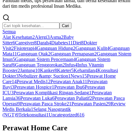
Panduan medis, tips perawatan lansia, dan berita kesehatan terkini
dari tim medis profesional Insan Medika.
Cari
Semua
Alat Kesehatan
2
Alergi
3
Asma
2
Baby
Sitter
6
Caregiver
8
Darah
4
Diabetes
11
Diet
8
Dokter
Visit
2
Fisioterapi
4
Gangguan Hidung
2
Gangguan Kulit
4
Gangguan
Mata
11
Gangguan Otak
2
Gangguan Pernapasan
2
Gangguan Sistem
Imun
5
Gangguan Sistem Pencernaan
4
Gangguan Sistem
Saraf
6
Gangguan Tenggorokan
2
Infus
4
Infus Vitamin
Booster
2
Jantung
10
Kanker
8
Kateter
5
Kehamilan
4
Konsultasi
Dokter
3
Nebulizer &amp; Suction
1
News
15
Perawat Home
Care
14
Perawat Medis
12
Perawatan Anak
11
Perawatan
Bayi
3
Perawatan Hospice
1
Perawatan Ibu
6
Perawatan
ICU
3
Perawatan Komplikasi Ringan-Sedang
1
Perawatan
Lansia
36
Perawatan Luka
6
Perawatan Paliatif
2
Perawatan Pasca
Operasi
9
Perawatan Pasca Stroke
21
Perawatan Pasien
29
Review
Medis Berkala
1
Selang Nasograstik
(NGT)
9
Telekonsultasi
1
Uncategorized
616
Perawat Home Care