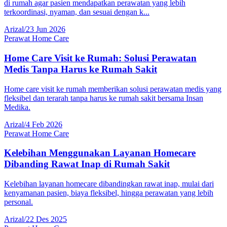
di rumah agar pasien mendapatkan perawatan yang lebih
terkoordinasi, nyaman, dan sesuai dengan k...
Arizal
/
23 Jun 2026
Perawat Home Care
Home Care Visit ke Rumah: Solusi Perawatan
Medis Tanpa Harus ke Rumah Sakit
Home care visit ke rumah memberikan solusi perawatan medis yang
fleksibel dan terarah tanpa harus ke rumah sakit bersama Insan
Medika.
Arizal
/
4 Feb 2026
Perawat Home Care
Kelebihan Menggunakan Layanan Homecare
Dibanding Rawat Inap di Rumah Sakit
Kelebihan layanan homecare dibandingkan rawat inap, mulai dari
kenyamanan pasien, biaya fleksibel, hingga perawatan yang lebih
personal.
Arizal
/
22 Des 2025