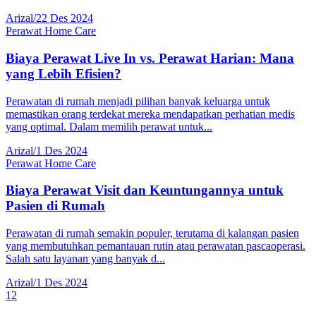
Arizal
/
22 Des 2024
Perawat Home Care
Biaya Perawat Live In vs. Perawat Harian: Mana
yang Lebih Efisien?
Perawatan di rumah menjadi pilihan banyak keluarga untuk
memastikan orang terdekat mereka mendapatkan perhatian medis
yang optimal. Dalam memilih perawat untuk...
Arizal
/
1 Des 2024
Perawat Home Care
Biaya Perawat Visit dan Keuntungannya untuk
Pasien di Rumah
Perawatan di rumah semakin populer, terutama di kalangan pasien
yang membutuhkan pemantauan rutin atau perawatan pascaoperasi.
Salah satu layanan yang banyak d...
Arizal
/
1 Des 2024
1
2