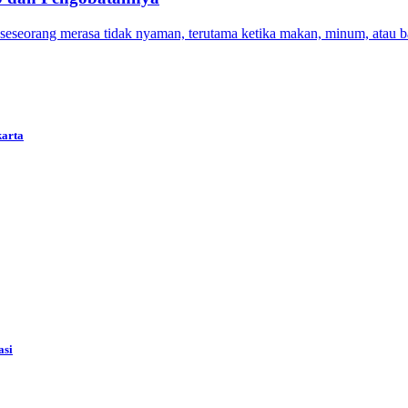
eseorang merasa tidak nyaman, terutama ketika makan, minum, atau bah
karta
asi