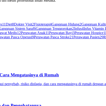
ri tim medis profesional Insan Medika.
es
11
Diet
8
Dokter Visit
2
Fisioterapi
4
Gangguan Hidung
2
Gangguan Kulit
Gangguan Sistem Saraf
6
Gangguan Tenggorokan
2
Infus
4
Infus Vitamin 
awat Medis
12
Perawatan Anak
11
Perawatan Bayi
3
Perawatan Hospice
1
awatan Pasca Operasi
9
Perawatan Pasca Stroke
21
Perawatan Pasien
29
R
an Cara Mengatasinya di Rumah
tahui penyebab, risiko disfagia, dan cara mengatasinya di rumah dengan 
b dan Pengobatannya