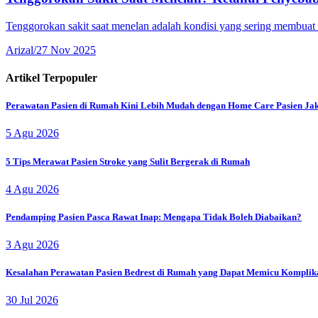
Tenggorokan sakit saat menelan adalah kondisi yang sering membuat s
Arizal
/
27 Nov 2025
Artikel Terpopuler
Perawatan Pasien di Rumah Kini Lebih Mudah dengan Home Care Pasien Ja
5 Agu 2026
5 Tips Merawat Pasien Stroke yang Sulit Bergerak di Rumah
4 Agu 2026
Pendamping Pasien Pasca Rawat Inap: Mengapa Tidak Boleh Diabaikan?
3 Agu 2026
Kesalahan Perawatan Pasien Bedrest di Rumah yang Dapat Memicu Komplik
30 Jul 2026