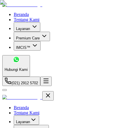
Beranda
Tentang Kami
Layanan
Premium Care
IMCIS™
Hubungi Kami
(021) 2912 5702
Beranda
Tentang Kami
Layanan