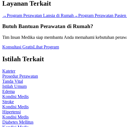
Layanan Terkait
→
Program Perawatan Lansia di Rumah
→
Program Perawatan Pasien
Butuh Bantuan Perawatan di Rumah?
Tim Insan Medika siap membantu Anda memahami kebutuhan perawata
Konsultasi Gratis
Lihat Program
Istilah Terkait
Kateter
Prosedur Perawatan
Tanda Vital
Istilah Umum
Edema
Kondisi Medis
Stroke
Kondisi Medis
Hipertensi
Kondisi Medis
Diabetes Mellitus