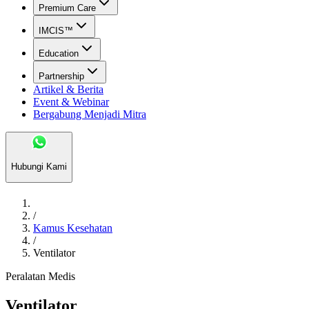
Premium Care
IMCIS™
Education
Partnership
Artikel & Berita
Event & Webinar
Bergabung Menjadi Mitra
Hubungi Kami
/
Kamus Kesehatan
/
Ventilator
Peralatan Medis
Ventilator