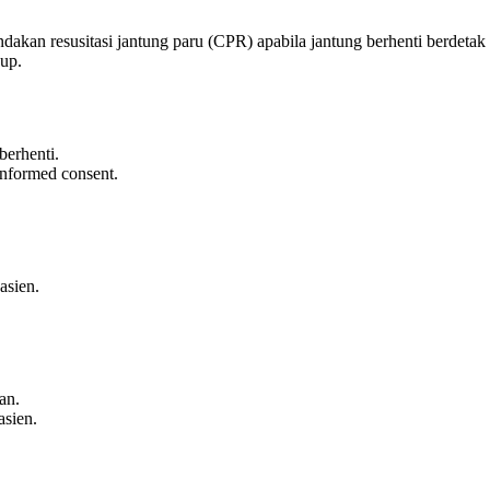
akan resusitasi jantung paru (CPR) apabila jantung berhenti berdetak
dup.
berhenti.
informed consent.
asien.
an.
asien.