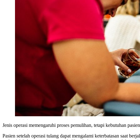
Jenis operasi memengaruhi proses pemulihan, tetapi kebutuhan pasien 
Pasien setelah operasi tulang dapat mengalami keterbatasan saat ber