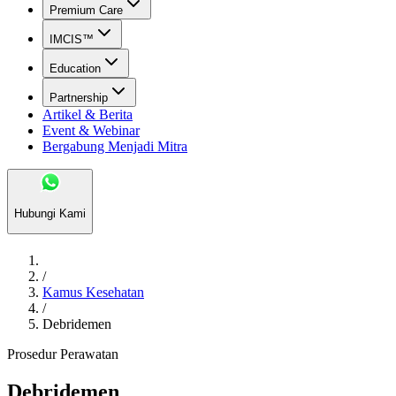
Premium Care
IMCIS™
Education
Partnership
Artikel & Berita
Event & Webinar
Bergabung Menjadi Mitra
Hubungi Kami
/
Kamus Kesehatan
/
Debridemen
Prosedur Perawatan
Debridemen