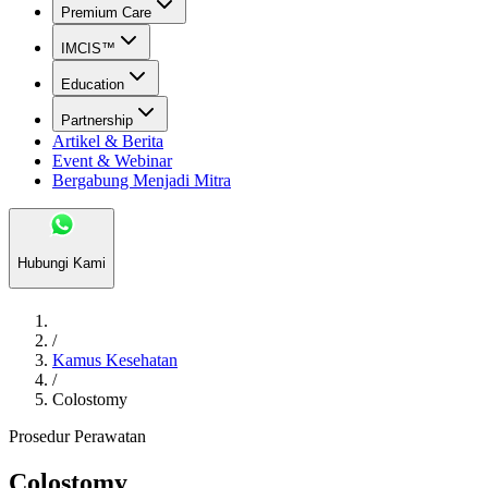
Premium Care
IMCIS™
Education
Partnership
Artikel & Berita
Event & Webinar
Bergabung Menjadi Mitra
Hubungi Kami
/
Kamus Kesehatan
/
Colostomy
Prosedur Perawatan
Colostomy