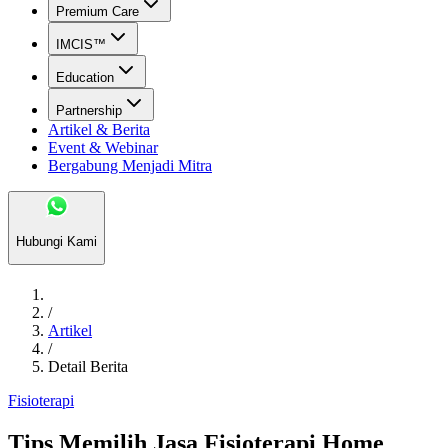
Premium Care
IMCIS™
Education
Partnership
Artikel & Berita
Event & Webinar
Bergabung Menjadi Mitra
Hubungi Kami
/
Artikel
/
Detail Berita
Fisioterapi
Tips Memilih Jasa Fisioterapi Home