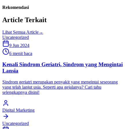
Rekomendasi
Article Terkait
Lihat Semua Article
→
Uncategorized
9 Jun 2024
6 menit baca
Kenali Sindrom Geriatri, Sindrom yang Mengintai
Lansia
Sindrom geriatri merupakan penyakit yang mengintai seseorang
yang telah lanjut usia. Seperti apa gejalanya? Cari tahu
selengkapnya disini!
Digital Marketing
Uncategorized