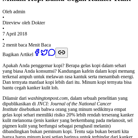
Oleh
admin
•
Direview oleh Dokter
•
7 April 2018
•
2 menit baca
Menit Baca
Bagikan Artikel
Apakah Anda penggemar kopi? Berapa gelas kopi dalam sehari
yang biasa Anda konsumsi? Kandungan kafein dalam kopi memang
terkenal ampuh untuk melawan rasa kantuk serta menambah energi.
Dan ternyata manfaat kopi lebih dari itu. Minum kopi ternyata bisa
bantu cegah kanker kulit loh.
Dilansir dari
washingtonpost.com
, dalam sebuah penelitian yang
dipublikasikan di
JNCI: Journal of the National Cancer
Institute
disebutkan bahwa orang yang minum sedikitnya empat
gelas kopi sehari memiliki risiko 20% lebih rendah terserang kanker
kulit melanoma (jenis kanker yang berkembang pada melanosit, sel
pigmen kulit yang berfungsi sebagai penghasil melanin)
dibandingkan bukan peminum kopi. Tentu saja bukan berarti kita
hanya harus minum kopi setiap harinya untuk terhindar dari kanker