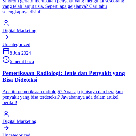
Sindrom geriatri merupakan penyakit yang mengintai seseorang
yang telah lanjut usia. Seperti apa gejalanya? Cari tahu
selengkapnya disini!
Digital Marketing
Uncategorized
8 Jun 2024
6 menit baca
Pemeriksaan Radiologi: Jenis dan Penyakit yang
Bisa Dideteksi
Apa itu pemeriksaan radiologi? Apa saja jenisnya dan beragam
penyakit yang bisa terdeteksi? Jawabannya ada dalam artikel
berikut!
Digital Marketing
Uncategorized