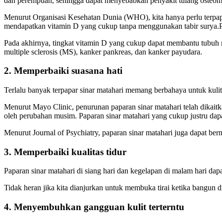
dan perempuan, sehingga dapat menyebabkan penyakit tulang osteom
Menurut Organisasi Kesehatan Dunia (WHO), kita hanya perlu terpapa
mendapatkan vitamin D yang cukup tanpa menggunakan tabir surya.P
Pada akhirnya, tingkat vitamin D yang cukup dapat membantu tubuh me
multiple sclerosis (MS), kanker pankreas, dan kanker payudara.
2. Memperbaiki suasana hati
Terlalu banyak terpapar sinar matahari memang berbahaya untuk kulit
Menurut Mayo Clinic, penurunan paparan sinar matahari telah dikai
oleh perubahan musim. Paparan sinar matahari yang cukup justru da
Menurut Journal of Psychiatry, paparan sinar matahari juga dapat be
3. Memperbaiki kualitas tidur
Paparan sinar matahari di siang hari dan kegelapan di malam hari dapa
Tidak heran jika kita dianjurkan untuk membuka tirai ketika bangun 
4. Menyembuhkan gangguan kulit terterntu