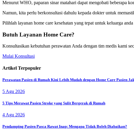
Menurut WHO, paparan sinar matahari dapat mengobati beberapa kondisi
Namun, kita perlu berkonsultasi dahulu kepada dokter untuk memast
Pilihlah layanan home care kesehatan yang tepat untuk keluarga anda
Butuh Layanan Home Care?
Konsultasikan kebutuhan perawatan Anda dengan tim medis kami seca
Mulai Konsultasi
Artikel Terpopuler
Perawatan Pasien di Rumah Kini Lebih Mudah dengan Home Care Pasien Ja
5 Agu 2026
5 Tips Merawat Pasien Stroke yang Sulit Bergerak di Rumah
4 Agu 2026
Pendamping Pasien Pasca Rawat Inap: Mengapa Tidak Boleh Diabaikan?