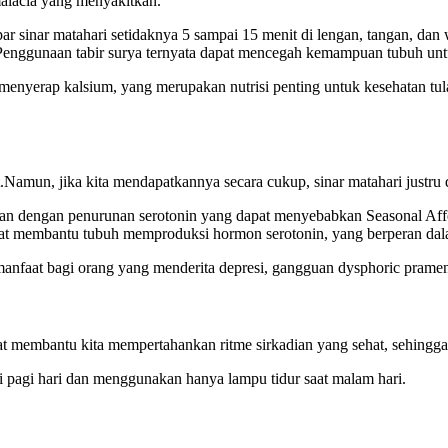
alacia yang menyakitkan.
r sinar matahari setidaknya 5 sampai 15 menit di lengan, tangan, dan
enggunaan tabir surya ternyata dapat mencegah kemampuan tubuh untuk
nyerap kalsium, yang merupakan nutrisi penting untuk kesehatan tulang
.Namun, jika kita mendapatkannya secara cukup, sinar matahari justru
tkan dengan penurunan serotonin yang dapat menyebabkan Seasonal Aff
pat membantu tubuh memproduksi hormon serotonin, yang berperan dal
rmanfaat bagi orang yang menderita depresi, gangguan dysphoric prame
t membantu kita mempertahankan ritme sirkadian yang sehat, sehingga ki
di pagi hari dan menggunakan hanya lampu tidur saat malam hari.