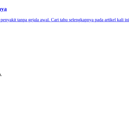
nya
yakit tanpa gejala awal. Cari tahu selengkapnya pada artikel kali ini
m.