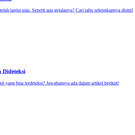
lah lanjut usia. Seperti apa gejalanya? Cari tahu selengkapnya disini!
 Dideteksi
it yang bisa terdeteksi? Jawabannya ada dalam artikel berikut!