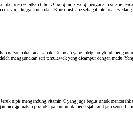
kan dan menyehatkan tubuh. Orang India yang mengonsumsi jahe perca
cemasan, hingga bau badan. Konsumsi jahe sebagai minuman wedang ha
h nafsu makan anak-anak. Tanaman yang mirip kunyit ini mengandung
ya adalah menggunakan sari temulawak yang dicampur dengan madu. Ya
Jeruk nipis mengandung vitamin C yang juga bagus untuk mencerahkan k
ngan menggunakan produk apapun untuk mencegah kulit jadi sensitif kare