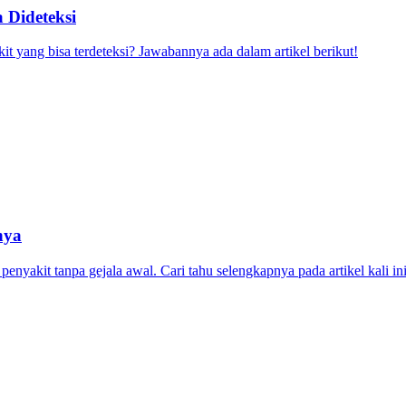
 Dideteksi
it yang bisa terdeteksi? Jawabannya ada dalam artikel berikut!
nya
yakit tanpa gejala awal. Cari tahu selengkapnya pada artikel kali ini