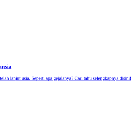
ansia
lah lanjut usia. Seperti apa gejalanya? Cari tahu selengkapnya disini!