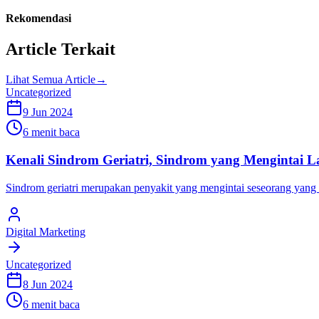
Rekomendasi
Article Terkait
Lihat Semua Article
→
Uncategorized
9 Jun 2024
6 menit baca
Kenali Sindrom Geriatri, Sindrom yang Mengintai L
Sindrom geriatri merupakan penyakit yang mengintai seseorang yang te
Digital Marketing
Uncategorized
8 Jun 2024
6 menit baca