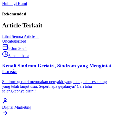
Hubungi Kami
Rekomendasi
Article Terkait
Lihat Semua Article
→
Uncategorized
9 Jun 2024
6 menit baca
Kenali Sindrom Geriatri, Sindrom yang Mengintai
Lansia
Sindrom geriatri merupakan penyakit yang mengintai seseorang
yang telah lanjut usia. Seperti apa gejalanya? Cari tahu
selengkapnya disini!
Digital Marketing