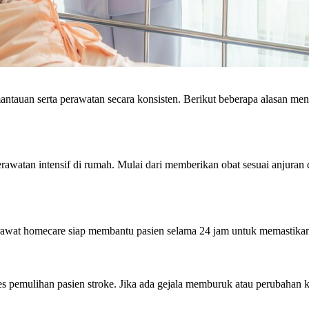
tauan serta perawatan secara konsisten. Berikut beberapa alasan me
watan intensif di rumah. Mulai dari memberikan obat sesuai anjuran do
awat homecare siap membantu pasien selama 24 jam untuk memastika
emulihan pasien stroke. Jika ada gejala memburuk atau perubahan kon