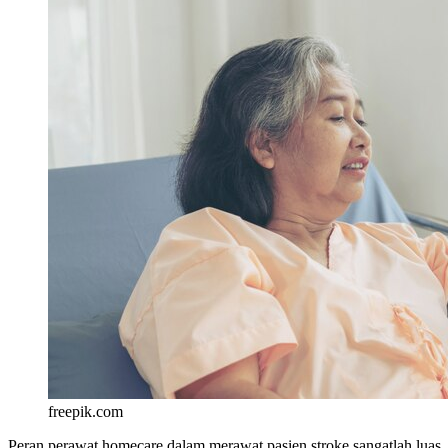
freepik.com
Peran perawat homecare dalam merawat pasien stroke sangatlah luas.