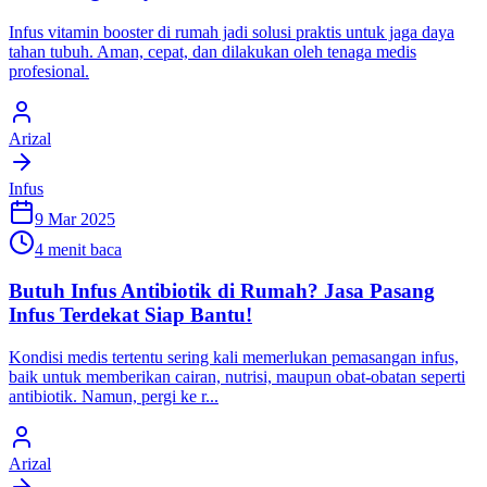
Infus vitamin booster di rumah jadi solusi praktis untuk jaga daya
tahan tubuh. Aman, cepat, dan dilakukan oleh tenaga medis
profesional.
Arizal
Infus
9 Mar 2025
4 menit baca
Butuh Infus Antibiotik di Rumah? Jasa Pasang
Infus Terdekat Siap Bantu!
Kondisi medis tertentu sering kali memerlukan pemasangan infus,
baik untuk memberikan cairan, nutrisi, maupun obat-obatan seperti
antibiotik. Namun, pergi ke r...
Arizal