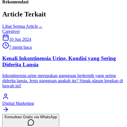
Rekomendasi
Article Terkait
Lihat Semua Article
→
Caregiver
10 Jun 2024
7 menit baca
Kenali Inkontinensia Urine, Kondisi yang Sering
Diderita Lansia
Inkontinensia urine merupakan gangguan berkemih yang sering
diderita lansia. Jenis gangguan apakah itu? Simak ulasan lengkap di
bawah ini!
Digital Marketing
Konsultasi Gratis via WhatsApp