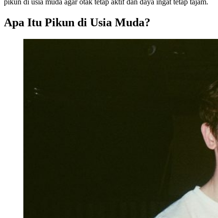
pikun di usia muda agar otak tetap aktif dan daya ingat tetap tajam.
Apa Itu Pikun di Usia Muda?