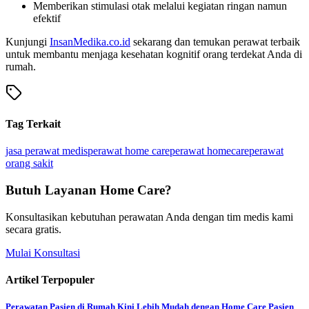
Memberikan stimulasi otak melalui kegiatan ringan namun
efektif
Kunjungi
InsanMedika.co.id
sekarang dan temukan perawat terbaik
untuk membantu menjaga kesehatan kognitif orang terdekat Anda di
rumah.
Tag Terkait
jasa perawat medis
perawat home care
perawat homecare
perawat
orang sakit
Butuh Layanan Home Care?
Konsultasikan kebutuhan perawatan Anda dengan tim medis kami
secara gratis.
Mulai Konsultasi
Artikel Terpopuler
Perawatan Pasien di Rumah Kini Lebih Mudah dengan Home Care Pasien