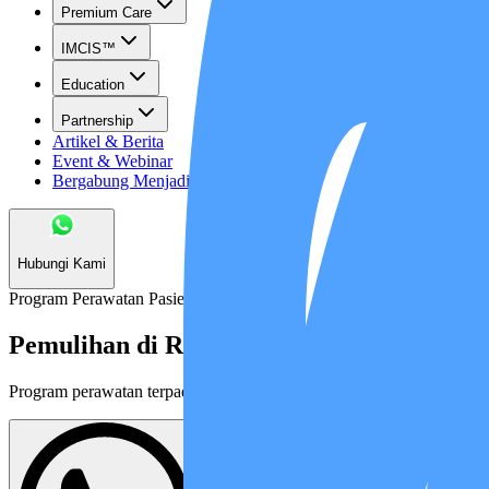
Premium Care
IMCIS™
Education
Partnership
Artikel & Berita
Event & Webinar
Bergabung Menjadi Mitra
Hubungi Kami
Program Perawatan Pasien
Pemulihan di Rumah
Bukan Berarti
Tanpa
Program perawatan terpadu khusus untuk pasien di bawah usia 60 tah