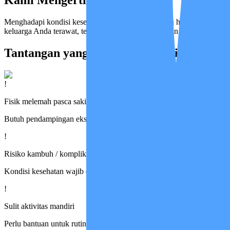
Kami Mengerti Perasaan Anda
Menghadapi kondisi kesehatan orang terkasih bukan hal yang mudah. A
keluarga Anda terawat, terpantau, dan terjaga, bahkan ketika Anda tid
Tantangan yang Paling Sering Dihadapi K
!
Fisik melemah pasca sakit
Butuh pendampingan ekstra untuk pemulihan
!
Risiko kambuh / komplikasi
Kondisi kesehatan wajib dipantau berkelanjutan
!
Sulit aktivitas mandiri
Perlu bantuan untuk rutinitas dasar