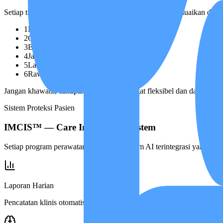
Setiap tindakan perawatan yang kami berikan selalu disesuaikan deng
1
Mendampingi aktivitas harian
2
Cek tanda vital setiap hari
3
Bantu kebersihan & personal
4
Jaga asupan nutrisi
5
Latih pergerakan fisik
6
Rawat luka dasar (jika ada)
Jangan khawatir, cakupan program ini sangat fleksibel dan dapat ka
Sistem Proteksi Pasien
IMCIS™ — Care Intelligence System
Setiap program perawatan dijaga oleh sistem AI terintegrasi yang me
Laporan Harian
Pencatatan klinis otomatis setiap hari.