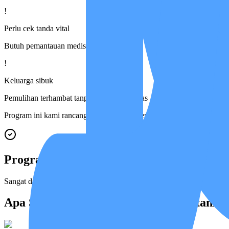
!
Perlu cek tanda vital
Butuh pemantauan medis terukur
!
Keluarga sibuk
Pemulihan terhambat tanpa sistem yang jelas
Program ini kami rancang khusus untuk membantu Bapak/Ibu menghada
Program Ini Untuk
Sangat disarankan untuk pasien berusia di bawah 60 tahun yang baru
Apa Saja Cakupan Program Perawatanny