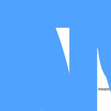
 Pengawasan
un. Sangat cocok untuk pemulihan pasca sakit, kondisi kronis, maupu