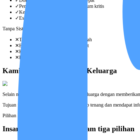
✓
Dokter & perawat berkoordinasi cepat
✓
Perubahan kondisi terdeteksi sebelum kritis
✓
Keluarga selalu terinformasi
✓
Eskalasi cepat saat darurat
Tanpa Sistem
✕
Tidak ada yang tahu kondisi berubah
✕
Baru ketahuan saat sudah terlambat
✕
Keluarga sulit memantau
✕
Respons lambat saat darurat
Kami Juga Mendampingi Keluarga
Selain merawat pasien, kami merangkul keluarga dengan memberikan ke
Tujuan utamanya adalah agar keluarga tetap tenang dan mendapat inf
Pilihan Layanan
Insan Medika tersedia dalam tiga pilihan