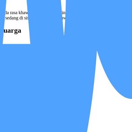
da rasa khawatir, lelah, dan ingin memberi yang terbaik — namun tida
ak sedang di sisinya. Karena merawat keluarga tidak seharusnya dijalan
eluarga