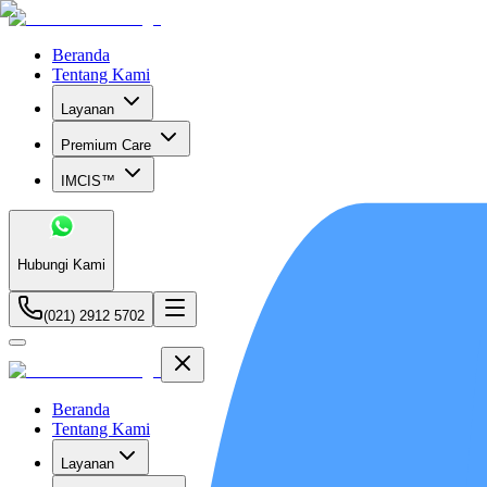
Beranda
Tentang Kami
Layanan
Premium Care
IMCIS™
Hubungi Kami
(021) 2912 5702
Beranda
Tentang Kami
Layanan