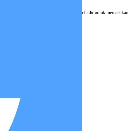
k selalu bisa hadir setiap saat. Insan Medika hadir untuk memastikan
i sendirian.