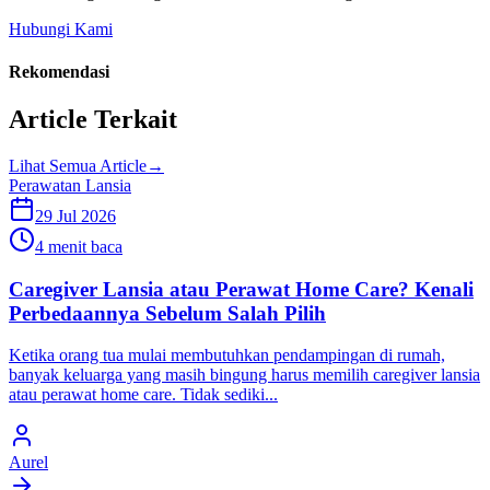
Hubungi Kami
Rekomendasi
Article Terkait
Lihat Semua Article
→
Perawatan Lansia
29 Jul 2026
4 menit baca
Caregiver Lansia atau Perawat Home Care? Kenali
Perbedaannya Sebelum Salah Pilih
Ketika orang tua mulai membutuhkan pendampingan di rumah,
banyak keluarga yang masih bingung harus memilih caregiver lansia
atau perawat home care. Tidak sediki...
Aurel