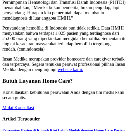
Perhimpunan Hematologi dan Transfusi Darah Indonesia (PHTDI)
menambahkan, “Mereka bukan penderita, bukan pengidap, tapi
penyandang. Harapan kita pemerintah dapat membantu
mendiagnosis di luar anggota HMHI.”
Penyandang hemofilia di Indonesia pun tidak sedikit. Data HMHI
menyatakan bahwa terdapat 1.025 pasien yang terdiagnosa dari
25.000 orang yang diperkirakan mengidap hemofilia. Sementara itu
tingkat kesadaran masyarakat terhadap hemofilia tergolong
rendah. (cnnindonesia)
Insan Medika merupakan provider homecare dan caregiver terbaik
dan terpercaya. Segera temukan perawat professional pilihan Insan
Medika dengan mengunjungi
website kami.
Butuh Layanan Home Care?
Konsultasikan kebutuhan perawatan Anda dengan tim medis kami
secara gratis.
Mulai Konsultasi
Artikel Terpopuler
Perawatan Pasien di Rumah Kini Lebih Mudah dengan Home Care Pasien