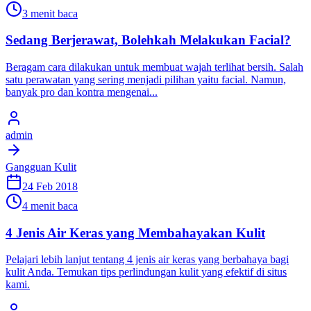
3 menit baca
Sedang Berjerawat, Bolehkah Melakukan Facial?
Beragam cara dilakukan untuk membuat wajah terlihat bersih. Salah
satu perawatan yang sering menjadi pilihan yaitu facial. Namun,
banyak pro dan kontra mengenai...
admin
Gangguan Kulit
24 Feb 2018
4 menit baca
4 Jenis Air Keras yang Membahayakan Kulit
Pelajari lebih lanjut tentang 4 jenis air keras yang berbahaya bagi
kulit Anda. Temukan tips perlindungan kulit yang efektif di situs
kami.