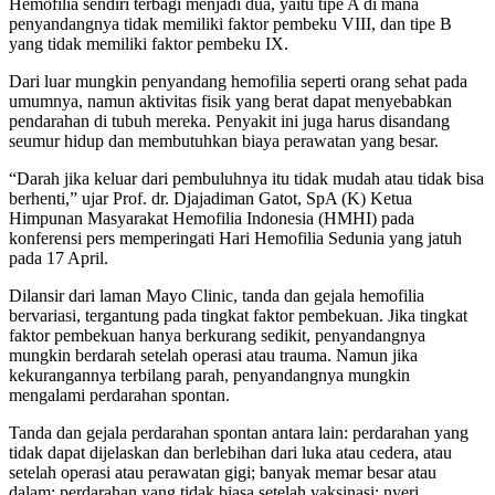
Hemofilia sendiri terbagi menjadi dua, yaitu tipe A di mana
penyandangnya tidak memiliki faktor pembeku VIII, dan tipe B
yang tidak memiliki faktor pembeku IX.
Dari luar mungkin penyandang hemofilia seperti orang sehat pada
umumnya, namun aktivitas fisik yang berat dapat menyebabkan
pendarahan di tubuh mereka. Penyakit ini juga harus disandang
seumur hidup dan membutuhkan biaya perawatan yang besar.
“Darah jika keluar dari pembuluhnya itu tidak mudah atau tidak bisa
berhenti,” ujar Prof. dr. Djajadiman Gatot, SpA (K) Ketua
Himpunan Masyarakat Hemofilia Indonesia (HMHI) pada
konferensi pers memperingati Hari Hemofilia Sedunia yang jatuh
pada 17 April.
Dilansir dari laman Mayo Clinic, tanda dan gejala hemofilia
bervariasi, tergantung pada tingkat faktor pembekuan. Jika tingkat
faktor pembekuan hanya berkurang sedikit, penyandangnya
mungkin berdarah setelah operasi atau trauma. Namun jika
kekurangannya terbilang parah, penyandangnya mungkin
mengalami perdarahan spontan.
Tanda dan gejala perdarahan spontan antara lain: perdarahan yang
tidak dapat dijelaskan dan berlebihan dari luka atau cedera, atau
setelah operasi atau perawatan gigi; banyak memar besar atau
dalam; perdarahan yang tidak biasa setelah vaksinasi; nyeri,