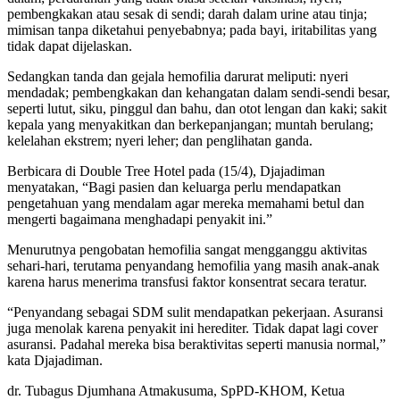
pembengkakan atau sesak di sendi; darah dalam urine atau tinja;
mimisan tanpa diketahui penyebabnya; pada bayi, iritabilitas yang
tidak dapat dijelaskan.
Sedangkan tanda dan gejala hemofilia darurat meliputi: nyeri
mendadak; pembengkakan dan kehangatan dalam sendi-sendi besar,
seperti lutut, siku, pinggul dan bahu, dan otot lengan dan kaki; sakit
kepala yang menyakitkan dan berkepanjangan; muntah berulang;
kelelahan ekstrem; nyeri leher; dan penglihatan ganda.
Berbicara di Double Tree Hotel pada (15/4), Djajadiman
menyatakan, “Bagi pasien dan keluarga perlu mendapatkan
pengetahuan yang mendalam agar mereka memahami betul dan
mengerti bagaimana menghadapi penyakit ini.”
Menurutnya pengobatan hemofilia sangat mengganggu aktivitas
sehari-hari, terutama penyandang hemofilia yang masih anak-anak
karena harus menerima transfusi faktor konsentrat secara teratur.
“Penyandang sebagai SDM sulit mendapatkan pekerjaan. Asuransi
juga menolak karena penyakit ini herediter. Tidak dapat lagi cover
asuransi. Padahal mereka bisa beraktivitas seperti manusia normal,”
kata Djajadiman.
dr. Tubagus Djumhana Atmakusuma, SpPD-KHOM, Ketua